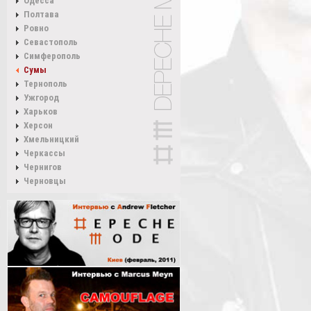
Одесса
Полтава
Ровно
Севастополь
Симферополь
Сумы
Тернополь
Ужгород
Харьков
Херсон
Хмельницкий
Черкассы
Чернигов
Черновцы