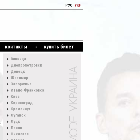
РУС
УКР
контакты
купить билет
Винница
Днепропетровск
Донецк
Житомир
Запорожье
Ивано-Франковск
Киев
Кировоград
Кременчуг
Луганск
Луцк
Львов
Николаев