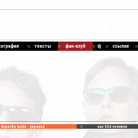
кография
тексты
фан-клуб
dj
ссылки
depeche mode - украина
нас
534
человек