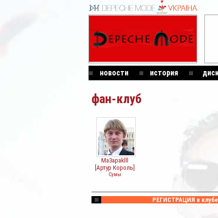
новости
история
дис
фан-клуб
Ma3apaklll
[Артур Король]
Сумы
РЕГИСТРАЦИЯ в клубе 