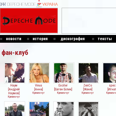
новости
история
дискография
тексты
фан-клуб
Наум
Vinus
Exciter
ZenCo
spec
[Андрей
[Анна]
[Евген Білик]
[Женя]
[Игнат
Наумов]
Кременчуг
Кременчуг
Кременчуг
Кременч
Кременчуг