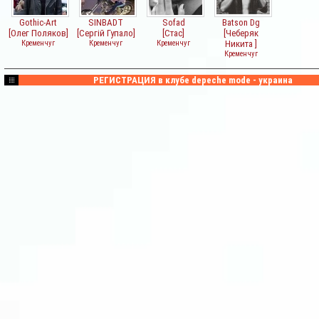
Gothic-Art
SINBADT
Sofad
Batson Dg
[Олег Поляков]
[Сергій Гупало]
[Стас]
[Чеберяк
Кременчуг
Кременчуг
Кременчуг
Никита ]
Кременчуг
РЕГИСТРАЦИЯ в клубе depeche mode - украина