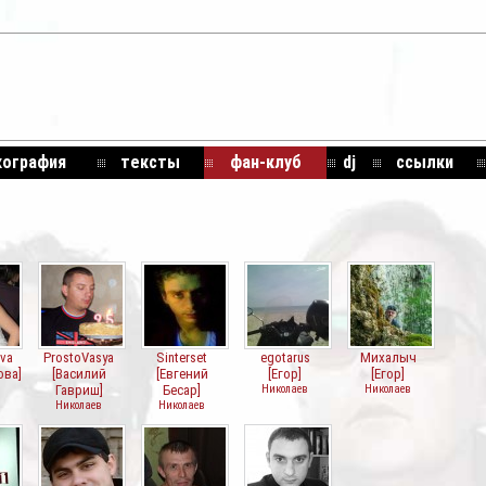
кография
тексты
фан-клуб
dj
ссылки
va
ProstoVasya
Sinterset
egotarus
Михалыч
ова]
[Василий
[Евгений
[Егор]
[Егор]
Гавриш]
Бесар]
Николаев
Николаев
Николаев
Николаев