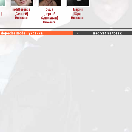
indifference
буша
Патрик
 ]
[Сергей]
[сергей
[Юра]
Николаев
бушманов]
Николаев
Николаев
depeche mode - украина
нас
534
человек