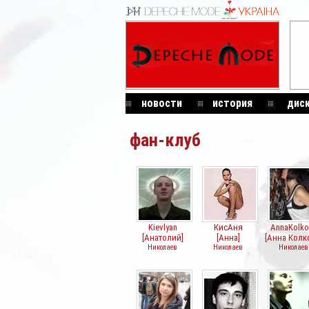
новости
история
дис
фан-клуб
Kievlyan
КисАня
AnnaKolko
[Анатолий]
[Анна]
[Анна Колк
Николаев
Николаев
Николаев