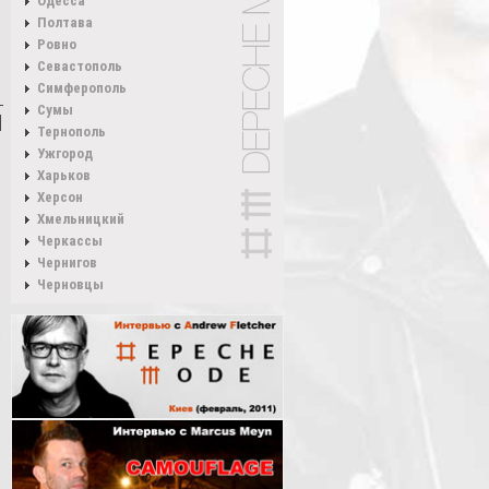
Одесса
Полтава
Ровно
Севастополь
Симферополь
Сумы
Тернополь
Ужгород
Харьков
Херсон
Хмельницкий
Черкассы
Чернигов
Черновцы