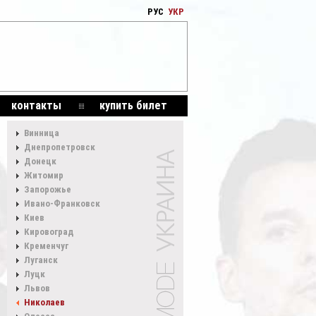
РУС
УКР
контакты
купить билет
Винница
Днепропетровск
Донецк
Житомир
Запорожье
Ивано-Франковск
Киев
Кировоград
Кременчуг
Луганск
Луцк
Львов
Николаев