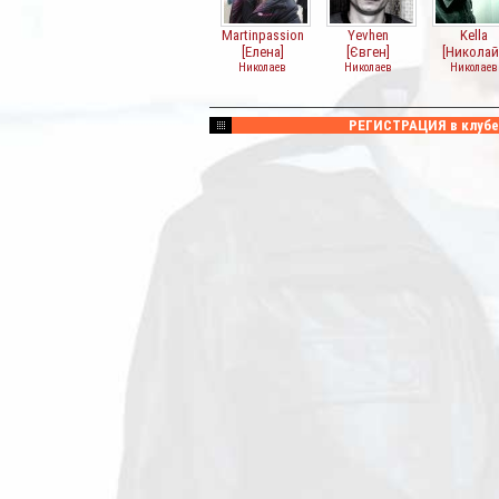
Martinpassion
Yevhen
Kella
[Елена]
[Євген]
[Николай
Николаев
Николаев
Николаев
РЕГИСТРАЦИЯ в клубе 