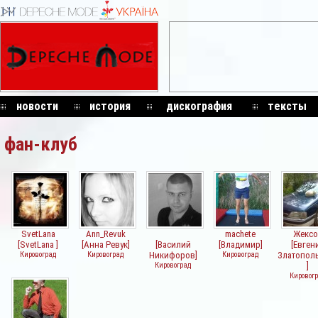
новости
история
дискография
тексты
фан-клуб
SvetLana
Ann_Revuk
machete
Жексо
[SvetLana ]
[Анна Ревук]
[Василий
[Владимир]
[Евген
Кировоград
Кировоград
Никифоров]
Кировоград
Златопол
Кировоград
]
Кировог