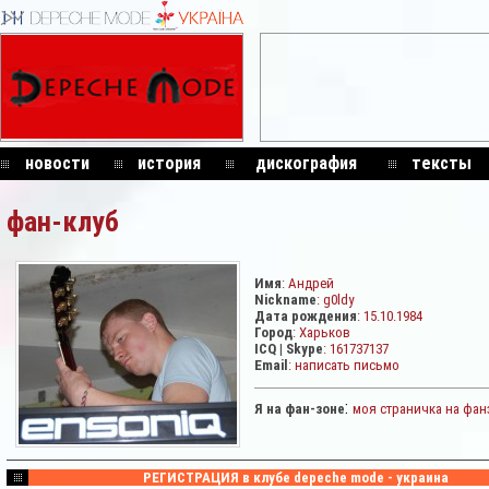
новости
история
дискография
тексты
фан-клуб
Имя
: Андрей
Nickname
: g0ldy
Дата рождения
: 15.10.1984
Город
:
Харьков
ICQ | Skype
: 161737137
Email
:
написать письмо
:
Я на фан-зоне
моя страничка на фан
РЕГИСТРАЦИЯ в клубе depeche mode - украина